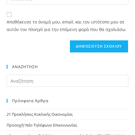
ηλεκτρονικού
το
όνομα
ταχυδρομείου
URL
χρήστη
σας
της
για
Αποθήκευσε το όνομά μου, email, και τον ιστότοπο μου σε
σε
ιστοσελίδα
το
αυτόν τον πλοηγό για την επόμενη φορά που θα σχολιάσω.
σχόλιο
σας
σχόλιο
(προαιρετικό)
ΑΝΑΖΗΤΗΣΗ
Πρόσφατα Άρθρα
21 Προκλήσεις Κυκλικής Οικονομίας
Προσοχή! Νέο Τηλέφωνο Επικοινωνίας