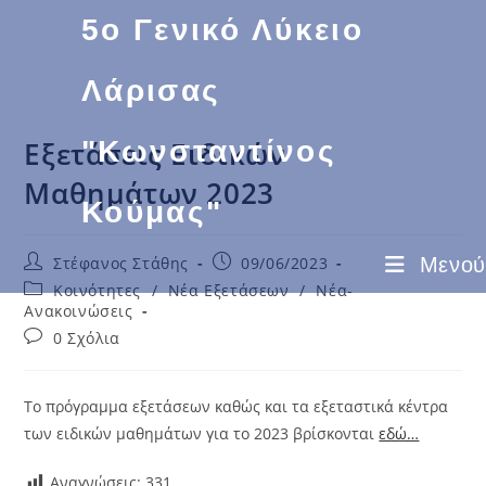
Μετάβαση
5ο Γενικό Λύκειο
στο
περιεχόμενο
Λάρισας
Εξετάσεις Ειδικών
"Κωνσταντίνος
Μαθημάτων 2023
Κούμας"
Μετά
Post
Στέφανος Στάθης
09/06/2023
Μενού
συγγραφέας:
δημοσίευσε:
Μετά
Κοινότητες
/
Νέα Εξετάσεων
/
Νέα-
την
Ανακοινώσεις
κατηγορία:
Μετά
0 Σχόλια
τα
σχόλια:
Το πρόγραμμα εξετάσεων καθώς και τα εξεταστικά κέντρα
των ειδικών μαθημάτων για το 2023 βρίσκονται
εδώ…
Αναγνώσεις:
331