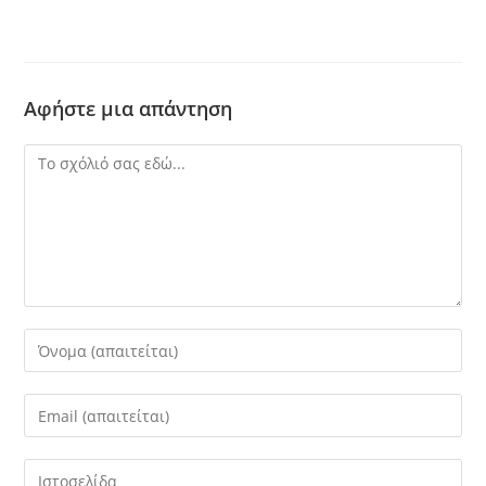
Αφήστε μια απάντηση
Σχόλιο
Πληκτρολογήστε
το
όνομά
Εισάγετε
σας
τη
ή
διεύθυνση
Εισάγετε
το