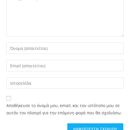
Πληκτρολογήστε
το
όνομά
Εισάγετε
σας
τη
ή
διεύθυνση
Εισάγετε
το
ηλεκτρονικού
το
όνομα
ταχυδρομείου
URL
χρήστη
σας
της
για
Αποθήκευσε το όνομά μου, email, και τον ιστότοπο μου σε
σε
ιστοσελίδα
το
αυτόν τον πλοηγό για την επόμενη φορά που θα σχολιάσω.
σχόλιο
σας
σχόλιο
(προαιρετικό)